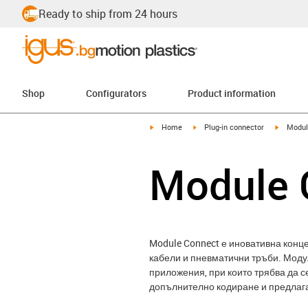
Ready to ship from 24 hours
Shop
Configurators
Product information
igus-icon-arrow-right
igus-icon-arrow-right
igus-ico
Home
Plug-in connector
Modul
Module 
Module Connect е иновативна конц
кабели и пневматични тръби. Модул
приложения, при които трябва да с
допълнително кодиране и предлага