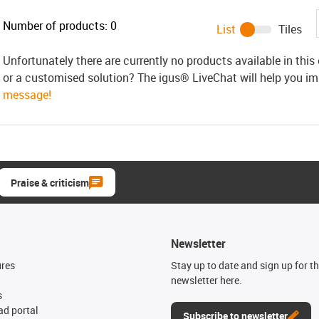
Number of products:
0
List
Tiles
Unfortunately there are currently no products available in thi
or a customised solution? The igus® LiveChat will help you i
message!
Praise & criticism
Newsletter
ures
Stay up to date and sign up for t
newsletter here.
s
d portal
Subscribe to newsletter