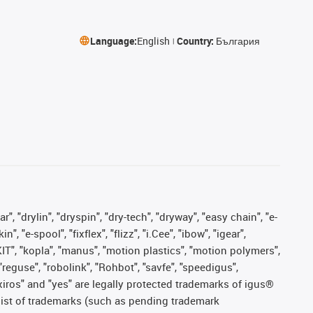
Language:
English
Country:
България
, "drylin", "dryspin", "dry-tech", "dryway", "easy chain", "e-
"e-spool", "fixflex", "flizz", "i.Cee", "ibow", "igear",
eKIT", "kopla", "manus", "motion plastics", "motion polymers",
"reguse", "robolink", "Rohbot", "savfe", "speedigus",
, "xiros" and "yes" are legally protected trademarks of igus®
list of trademarks (such as pending trademark