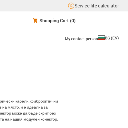
Service life calculator
Shopping Cart
(0)
BG
(
EN
)
My contact person
трически кабели, фиброоптични
 на място, и е идеална за
нектор може да бъде скрит без
та на нашия модулен конектор.