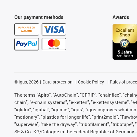
Our payment methods
Awards
PURCHASE ON
ACCOUNT
©
igus, 2026
Data protection
Cookie Policy
Rules of proc
The terms "Apiro", "AutoChain", "CFRIP", "chainflex", "chainge
chain", "e-chain systems", "e-ketten", "e-kettensysteme", "e-lo
"iglidur", "igubal", "igumid", "igus", "igus improves what mo
"motionary", "plastics for longer life", "print2mold", "Rawbo
"superwise", "take the dryway", "tribofilament", "tribotape",
SE & Co. KG/Cologne in the Federal Republic of Germany a