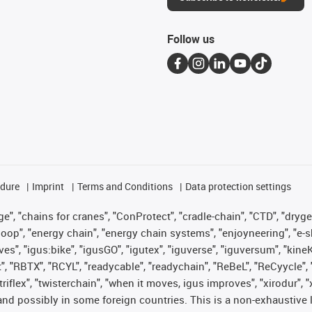
Follow us
edure
Imprint
Terms and Conditions
Data protection settings
", "chains for cranes", "ConProtect", "cradle-chain", "CTD", "drygear"
op", "energy chain", "energy chain systems", "enjoyneering", "e-skin", 
ves", "igus:bike", "igusGO", "igutex", "iguverse", "iguversum", "kin
t", "RBTX", "RCYL", "readycable", "readychain", "ReBeL", "ReCyycle", 
 "triflex", "twisterchain", "when it moves, igus improves", "xirodur"
nd possibly in some foreign countries. This is a non-exhaustive 