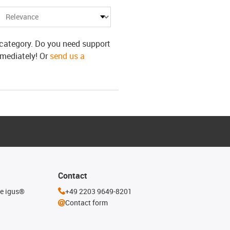
s category. Do you need support
mmediately! Or
send us a
Contact
he igus®
+49 2203 9649-8201
Contact form