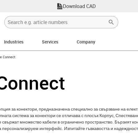
Download CAD
Industries
Services
Company
n-arrow-right
e Connect
Connect
епция за конектори, предназначена специално за свързване на елек
ната система за конектори се отличава с плосък Корпус, Спестяване
е свържат множество кабели в ограничено пространство. Бързият ко
 персонализируем интерфейс. Изпитайте гъвкавостта и надеждност