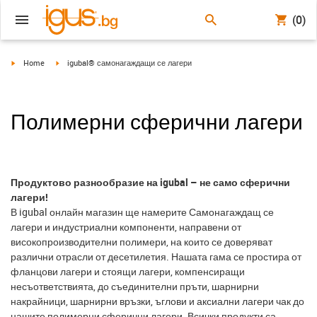
(0)
igus-icon-arrow-right
igus-icon-arrow-right
Home
igubal® самонагаждащи се лагери
Полимерни сферични лагери
Продуктово разнообразие на igubal – не само сферични
лагери!
В igubal онлайн магазин ще намерите Самонагаждащ се
лагери и индустриални компоненти, направени от
високопроизводителни полимери, на които се доверяват
различни отрасли от десетилетия. Нашата гама се простира от
фланцови лагери и стоящи лагери, компенсиращи
несъответствията, до съединителни пръти, шарнирни
накрайници, шарнирни връзки, ъглови и аксиални лагери чак до
нашите полимерни сферични лагери. Всички продукти са