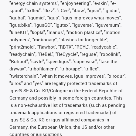
"energy chain systems", "enjoyneering", "e-skin", "e-
spool", "fixflex", "flizz", "i.Cee", "ibow", "igear", "iglidur",
"igubal", "igumid", "igus", "igus improves what moves",
"igus:bike", "igusGO", "igutex", "iguverse", "iguversum",
"kineKIT", "kopla", "manus", "motion plastics", "motion
polymers", "motionary", "plastics for longer life",
"print2mold", "Rawbot", "RBTX", "RCYL", "readycable",
"readychain", "ReBeL", "ReCyycle", "reguse", "robolink",
"Rohbot", "savfe", "speedigus", "superwise", "take the
dryway", "tribofilament", "tribotape", "triflex",
"twisterchain", "when it moves, igus improves", "xirodur",
"xiros" and "yes" are legally protected trademarks of
igus® SE & Co. KG/Cologne in the Federal Republic of
Germany and possibly in some foreign countries. This
is a non-exhaustive list of trademarks (such as pending
trademark applications or registered trademarks) of
igus SE & Co. KG or igus-affiliated companies in
Germany, the European Union, the US and/or other
countries or jurisdictions.