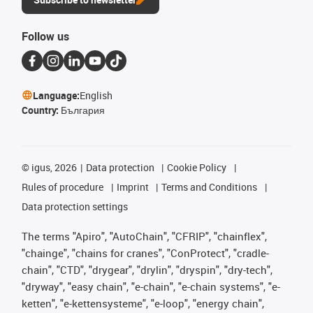
Follow us
Language:
English
Country:
България
©
igus, 2026
Data protection
Cookie Policy
Rules of procedure
Imprint
Terms and Conditions
Data protection settings
The terms "Apiro", "AutoChain", "CFRIP", "chainflex",
"chainge", "chains for cranes", "ConProtect", "cradle-
chain", "CTD", "drygear", "drylin", "dryspin", "dry-tech",
"dryway", "easy chain", "e-chain", "e-chain systems", "e-
ketten", "e-kettensysteme", "e-loop", "energy chain",