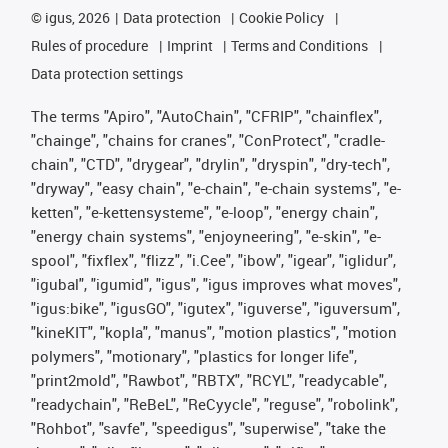
©
igus, 2026
Data protection
Cookie Policy
Rules of procedure
Imprint
Terms and Conditions
Data protection settings
The terms "Apiro", "AutoChain", "CFRIP", "chainflex",
"chainge", "chains for cranes", "ConProtect", "cradle-
chain", "CTD", "drygear", "drylin", "dryspin", "dry-tech",
"dryway", "easy chain", "e-chain", "e-chain systems", "e-
ketten", "e-kettensysteme", "e-loop", "energy chain",
"energy chain systems", "enjoyneering", "e-skin", "e-
spool", "fixflex", "flizz", "i.Cee", "ibow", "igear", "iglidur",
"igubal", "igumid", "igus", "igus improves what moves",
"igus:bike", "igusGO", "igutex", "iguverse", "iguversum",
"kineKIT", "kopla", "manus", "motion plastics", "motion
polymers", "motionary", "plastics for longer life",
"print2mold", "Rawbot", "RBTX", "RCYL", "readycable",
"readychain", "ReBeL", "ReCyycle", "reguse", "robolink",
"Rohbot", "savfe", "speedigus", "superwise", "take the