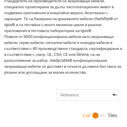
стандартите на производителя са захранващи кабели,
специално проектирани за дълъг експлоатационен живот в
подвижни приложения в енергийни вериги, безотказно с
гаранция. Те са базирани на доказаните кабели chainflex® от
igus® и са тествани с много милиони цикли в реални
приложения в тестовата лаборатория на igus®.
Повече от 6000 конфекционирани кабели като захранващи
кабели, серво кабели, сигнални кабели и енкодер кабели в
съответствие с 40 производствени стандарта, сертифицирани и
в съответствие с, напр. UL, CSA, CE или Desina, са на
разположение за избор. readycable® конфекционирани
захранващи кабели се доставят в точната дължина без такси за
рязане или доплащане за малки количества.
List
Tiles