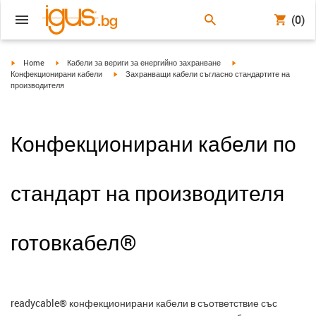
(0)
igus-icon-arrow-right
igus-icon-arrow-right
igus-icon-arrow-right
Home
Кабели за вериги за енергийно захранване
igus-icon-arrow-right
Конфекционирани кабели
Захранващи кабели съгласно стандартите на
производителя
Конфекционирани кабели по
стандарт на производителя
готовкабел®
readycable® конфекционирани кабели в съответствие със