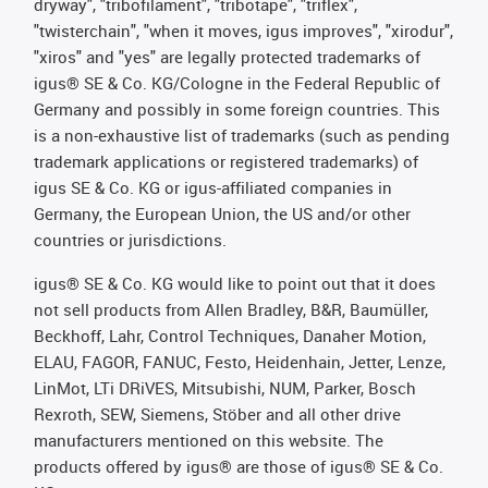
dryway", "tribofilament", "tribotape", "triflex",
"twisterchain", "when it moves, igus improves", "xirodur",
"xiros" and "yes" are legally protected trademarks of
igus® SE & Co. KG/Cologne in the Federal Republic of
Germany and possibly in some foreign countries. This
is a non-exhaustive list of trademarks (such as pending
trademark applications or registered trademarks) of
igus SE & Co. KG or igus-affiliated companies in
Germany, the European Union, the US and/or other
countries or jurisdictions.
igus® SE & Co. KG would like to point out that it does
not sell products from Allen Bradley, B&R, Baumüller,
Beckhoff, Lahr, Control Techniques, Danaher Motion,
ELAU, FAGOR, FANUC, Festo, Heidenhain, Jetter, Lenze,
LinMot, LTi DRiVES, Mitsubishi, NUM, Parker, Bosch
Rexroth, SEW, Siemens, Stöber and all other drive
manufacturers mentioned on this website. The
products offered by igus® are those of igus® SE & Co.