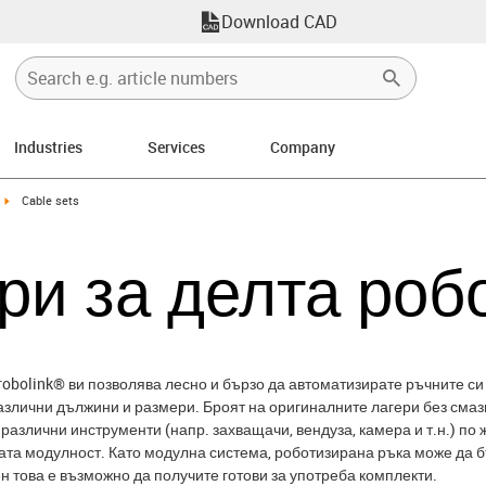
Download CAD
Industries
Services
Company
ight
igus-icon-arrow-right
Cable sets
ри за делта роб
bolink® ви позволява лесно и бързо да автоматизирате ръчните си 
злични дължини и размери. Броят на оригиналните лагери без смазв
различни инструменти (напр. захващачи, вендуза, камера и т.н.) по
ната модулност. Като модулна система, роботизирана ръка може да 
н това е възможно да получите готови за употреба комплекти.