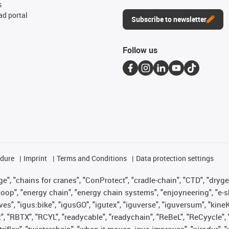
s
d portal
Subscribe to newsletter
Follow us
edure
Imprint
Terms and Conditions
Data protection settings
", "chains for cranes", "ConProtect", "cradle-chain", "CTD", "drygear"
op", "energy chain", "energy chain systems", "enjoyneering", "e-skin", 
ves", "igus:bike", "igusGO", "igutex", "iguverse", "iguversum", "kin
t", "RBTX", "RCYL", "readycable", "readychain", "ReBeL", "ReCyycle", 
 "triflex", "twisterchain", "when it moves, igus improves", "xirodur"