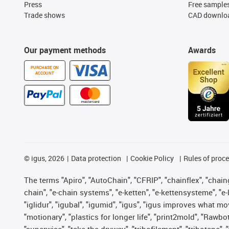
Press
Free sample
Trade shows
CAD downloa
Our payment methods
Awards
PURCHASE ON
ACCOUNT
©
igus, 2026
Data protection
Cookie Policy
Rules of proc
The terms "Apiro", "AutoChain", "CFRIP", "chainflex", "chainge
chain", "e-chain systems", "e-ketten", "e-kettensysteme", "e-lo
"iglidur", "igubal", "igumid", "igus", "igus improves what mo
"motionary", "plastics for longer life", "print2mold", "Rawbo
"superwise", "take the dryway", "tribofilament", "tribotape",