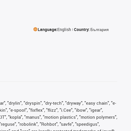
Language:
English
Country:
България
, "drylin", "dryspin", "dry-tech", "dryway", "easy chain", "e-
"e-spool", "fixflex", "flizz", "i.Cee", "ibow", "igear",
eKIT", "kopla", "manus", "motion plastics", "motion polymers",
"reguse", "robolink", "Rohbot", "savfe", "speedigus",
, "xiros" and "yes" are legally protected trademarks of igus®