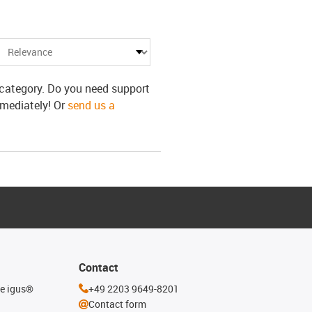
s category. Do you need support
mmediately! Or
send us a
Contact
he igus®
+49 2203 9649-8201
Contact form