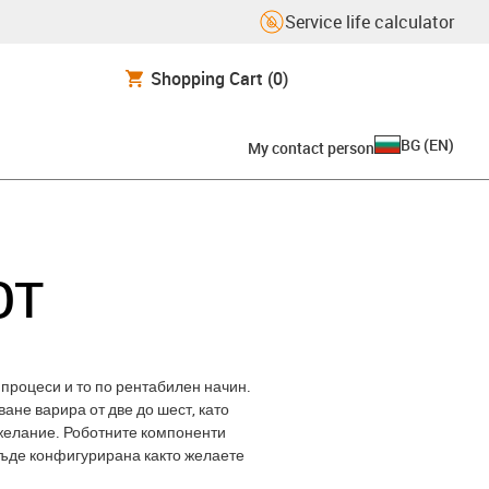
Service life calculator
Shopping Cart
(0)
BG
(
EN
)
My contact person
от
процеси и то по рентабилен начин.
ане варира от две до шест, като
 желание. Роботните компоненти
бъде конфигурирана както желаете