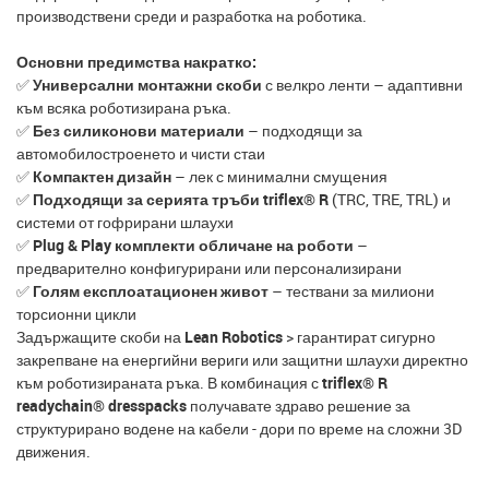
производствени среди и разработка на роботика.
Основни предимства накратко:
✅
Универсални монтажни скоби
с велкро ленти – адаптивни
към всяка роботизирана ръка.
✅
Без силиконови материали
– подходящи за
автомобилостроенето и чисти стаи
✅
Компактен дизайн
– лек с минимални смущения
✅
Подходящи за серията тръби triflex® R
(TRC, TRE, TRL) и
системи от гофрирани шлаухи
✅
Plug & Play комплекти обличане на роботи
–
предварително конфигурирани или персонализирани
✅
Голям експлоатационен живот
– тествани за милиони
торсионни цикли
Задържащите скоби на
Lean Robotics
> гарантират сигурно
закрепване на енергийни вериги или защитни шлаухи директно
към роботизираната ръка. В комбинация с
triflex® R
readychain® dresspacks
получавате здраво решение за
структурирано водене на кабели - дори по време на сложни 3D
движения.