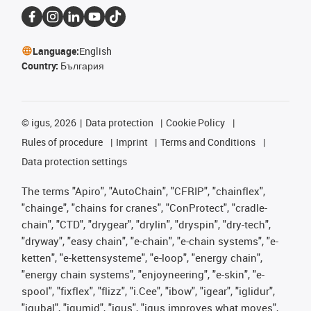
Language:
English
Country:
България
©
igus, 2026
Data protection
Cookie Policy
Rules of procedure
Imprint
Terms and Conditions
Data protection settings
The terms "Apiro", "AutoChain", "CFRIP", "chainflex",
"chainge", "chains for cranes", "ConProtect", "cradle-
chain", "CTD", "drygear", "drylin", "dryspin", "dry-tech",
"dryway", "easy chain", "e-chain", "e-chain systems", "e-
ketten", "e-kettensysteme", "e-loop", "energy chain",
"energy chain systems", "enjoyneering", "e-skin", "e-
spool", "fixflex", "flizz", "i.Cee", "ibow", "igear", "iglidur",
"igubal", "igumid", "igus", "igus improves what moves",