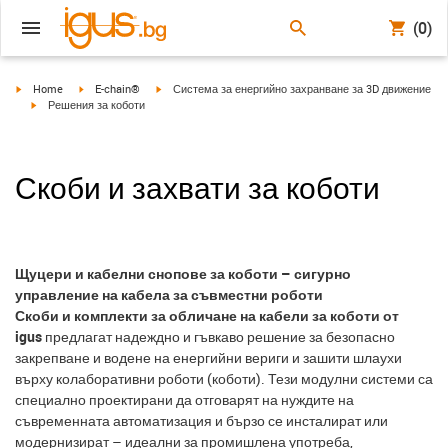
(0)
igus-icon-arrow-right
igus-icon-arrow-right
igus-icon-arrow-right
Home
E-chain®
Система за енергийно захранване за 3D движение
igus-icon-arrow-right
Решения за коботи
Скоби и захвати за коботи
Щуцери и кабелни снопове за коботи – сигурно
управление на кабела за съвместни роботи
Скоби и комплекти за обличане на кабели за коботи от
igus
предлагат надеждно и гъвкаво решение за безопасно
закрепване и водене на енергийни вериги и зашити шлаухи
върху колаборативни роботи (коботи). Тези модулни системи са
специално проектирани да отговарят на нуждите на
съвременната автоматизация и бързо се инсталират или
модернизират – идеални за промишлена употреба,