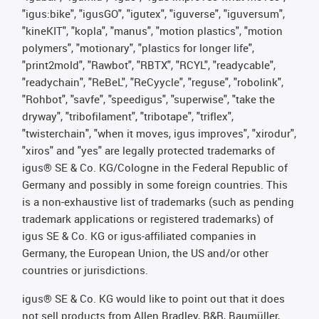
"igus:bike", "igusGO", "igutex", "iguverse", "iguversum",
"kineKIT", "kopla", "manus", "motion plastics", "motion
polymers", "motionary", "plastics for longer life",
"print2mold", "Rawbot", "RBTX", "RCYL", "readycable",
"readychain", "ReBeL", "ReCyycle", "reguse", "robolink",
"Rohbot", "savfe", "speedigus", "superwise", "take the
dryway", "tribofilament", "tribotape", "triflex",
"twisterchain", "when it moves, igus improves", "xirodur",
"xiros" and "yes" are legally protected trademarks of
igus® SE & Co. KG/Cologne in the Federal Republic of
Germany and possibly in some foreign countries. This
is a non-exhaustive list of trademarks (such as pending
trademark applications or registered trademarks) of
igus SE & Co. KG or igus-affiliated companies in
Germany, the European Union, the US and/or other
countries or jurisdictions.
igus® SE & Co. KG would like to point out that it does
not sell products from Allen Bradley, B&R, Baumüller,