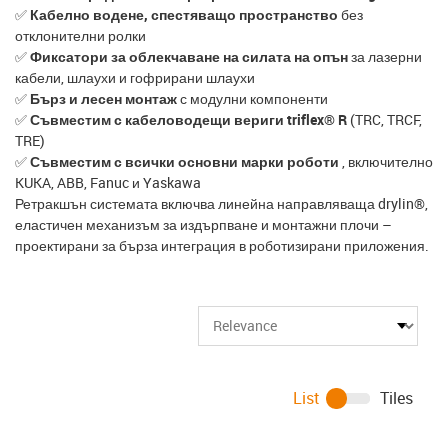
✅
Кабелно водене, спестяващо пространство
без
отклонителни ролки
✅
Фиксатори за облекчаване на силата на опън
за лазерни
кабели, шлаухи и гофрирани шлаухи
✅
Бърз и лесен монтаж
с модулни компоненти
✅
Съвместим с кабеловодещи вериги triflex® R
(TRC, TRCF,
TRE)
✅
Съвместим с всички основни марки роботи
, включително
KUKA, ABB, Fanuc и Yaskawa
Ретракшън системата включва линейна направляваща drylin®,
еластичен механизъм за издърпване и монтажни плочи –
проектирани за бърза интеграция в роботизирани приложения.
List
Tiles