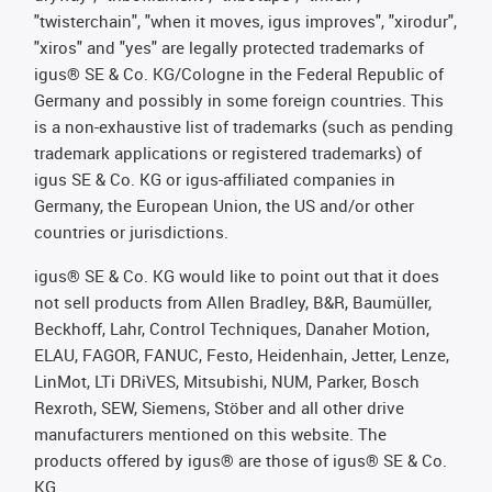
"twisterchain", "when it moves, igus improves", "xirodur",
"xiros" and "yes" are legally protected trademarks of
igus® SE & Co. KG/Cologne in the Federal Republic of
Germany and possibly in some foreign countries. This
is a non-exhaustive list of trademarks (such as pending
trademark applications or registered trademarks) of
igus SE & Co. KG or igus-affiliated companies in
Germany, the European Union, the US and/or other
countries or jurisdictions.
igus® SE & Co. KG would like to point out that it does
not sell products from Allen Bradley, B&R, Baumüller,
Beckhoff, Lahr, Control Techniques, Danaher Motion,
ELAU, FAGOR, FANUC, Festo, Heidenhain, Jetter, Lenze,
LinMot, LTi DRiVES, Mitsubishi, NUM, Parker, Bosch
Rexroth, SEW, Siemens, Stöber and all other drive
manufacturers mentioned on this website. The
products offered by igus® are those of igus® SE & Co.
KG.