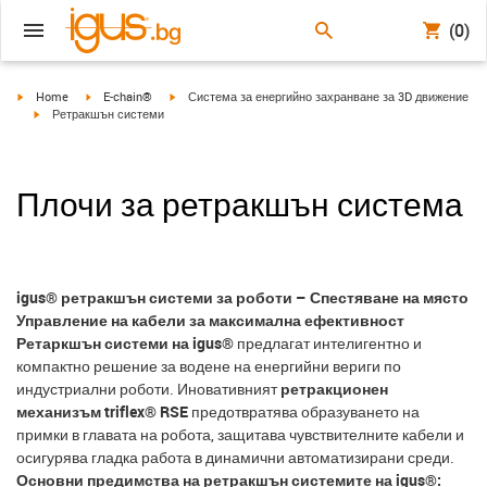
(0)
igus-icon-arrow-right
igus-icon-arrow-right
igus-icon-arrow-right
Home
E-chain®
Система за енергийно захранване за 3D движение
igus-icon-arrow-right
Ретракшън системи
Плочи за ретракшън система
igus® ретракшън системи за роботи – Спестяване на място
Управление на кабели за максимална ефективност
Ретаркшън системи на igus®
предлагат интелигентно и
компактно решение за водене на енергийни вериги по
индустриални роботи. Иновативният
ретракционен
механизъм triflex® RSE
предотвратява образуването на
примки в главата на робота, защитава чувствителните кабели и
осигурява гладка работа в динамични автоматизирани среди.
Основни предимства на ретракшън системите на igus®: