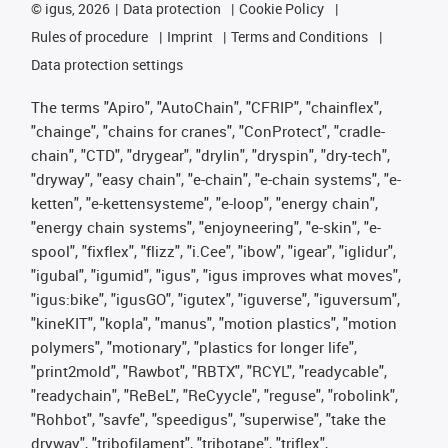
©
igus, 2026
Data protection
Cookie Policy
Rules of procedure
Imprint
Terms and Conditions
Data protection settings
The terms "Apiro", "AutoChain", "CFRIP", "chainflex",
"chainge", "chains for cranes", "ConProtect", "cradle-
chain", "CTD", "drygear", "drylin", "dryspin", "dry-tech",
"dryway", "easy chain", "e-chain", "e-chain systems", "e-
ketten", "e-kettensysteme", "e-loop", "energy chain",
"energy chain systems", "enjoyneering", "e-skin", "e-
spool", "fixflex", "flizz", "i.Cee", "ibow", "igear", "iglidur",
"igubal", "igumid", "igus", "igus improves what moves",
"igus:bike", "igusGO", "igutex", "iguverse", "iguversum",
"kineKIT", "kopla", "manus", "motion plastics", "motion
polymers", "motionary", "plastics for longer life",
"print2mold", "Rawbot", "RBTX", "RCYL", "readycable",
"readychain", "ReBeL", "ReCyycle", "reguse", "robolink",
"Rohbot", "savfe", "speedigus", "superwise", "take the
dryway", "tribofilament", "tribotape", "triflex",