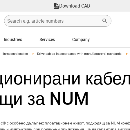
Download CAD
Industries
Services
Company
gus-icon-arrow-right
igus-icon-arrow-right
i
Harnessed cables
Drive cables in accordance with manufacturers' standards
ионирани кабел
ящи за NUM
le® с особено дълъг експлоатационен живот, подходящ за NUM конф
иви и издръжливи при подвижни приложения. За да гарантира висок