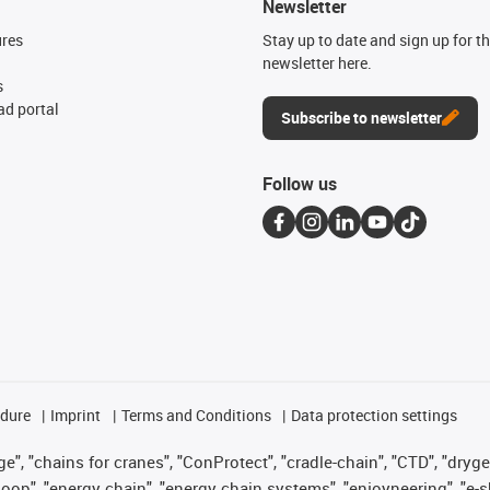
Newsletter
ures
Stay up to date and sign up for t
newsletter here.
s
d portal
Subscribe to newsletter
Follow us
edure
Imprint
Terms and Conditions
Data protection settings
", "chains for cranes", "ConProtect", "cradle-chain", "CTD", "drygear"
op", "energy chain", "energy chain systems", "enjoyneering", "e-skin", 