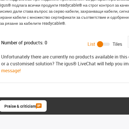
igus® подлага всички продукти readycable® на строг контрол за кач
исимо дали става въпрос за серво кабели, захранващи кабели, сигн
рани кабели с множество сертификати за съответствие и одобрения
за рязане за кабелите readycable®.
Number of products:
0
List
Tiles
Unfortunately there are currently no products available in thi
or a customised solution? The igus® LiveChat will help you i
message!
Praise & criticism