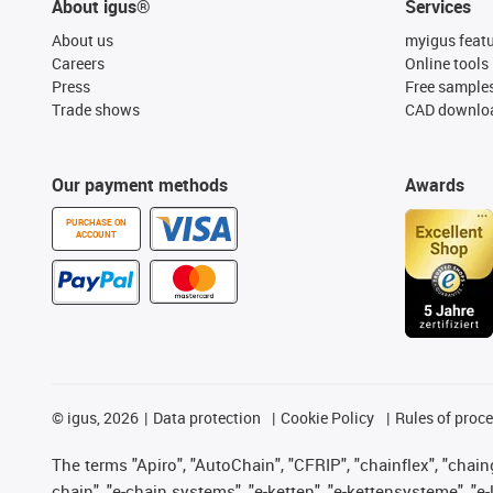
About igus®
Services
About us
myigus feat
Careers
Online tools
Press
Free sample
Trade shows
CAD downloa
Our payment methods
Awards
PURCHASE ON
ACCOUNT
©
igus, 2026
Data protection
Cookie Policy
Rules of proc
The terms "Apiro", "AutoChain", "CFRIP", "chainflex", "chainge
chain", "e-chain systems", "e-ketten", "e-kettensysteme", "e-lo