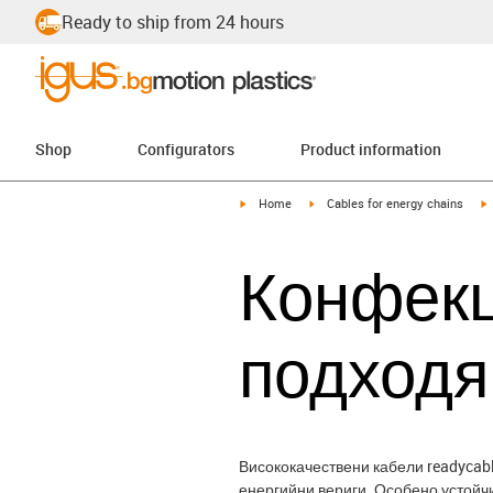
Ready to ship from 24 hours
Shop
Configurators
Product information
igus-icon-arrow-right
igus-icon-arrow-right
i
Home
Cables for energy chains
Конфекц
подход
Висококачествени кабели readycab
енергийни вериги. Особено устойч