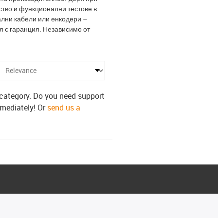
ество и функционални тестове в
ални кабели или енкодери –
 с гаранция. Независимо от
s category. Do you need support
mmediately! Or
send us a