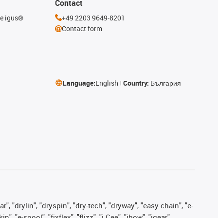
Contact
he igus®
+49 2203 9649-8201
Contact form
Language:
English
Country:
България
, "drylin", "dryspin", "dry-tech", "dryway", "easy chain", "e-
"e-spool", "fixflex", "flizz", "i.Cee", "ibow", "igear",