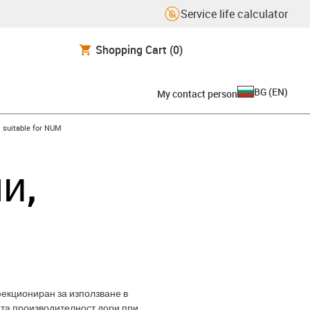
Service life calculator
Shopping Cart
(0)
BG
(
EN
)
My contact person
gus-icon-arrow-right
suitable for NUM
и,
екциониран за използване в
ата производителност дори при