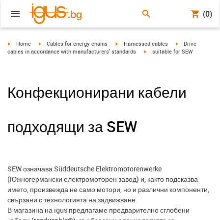
(0)
igus-icon-arrow-right
igus-icon-arrow-right
igus-icon-arrow-right
igus-icon-arrow-r
Home
Cables for energy chains
Harnessed cables
Drive
igus-icon-arrow-right
cables in accordance with manufacturers' standards
suitable for SEW
Конфекционирани кабели
подходящи за SEW
SEW означава Süddeutsche Elektromotorenwerke
(Южногермански електромоторен завод) и, както подсказва
името, произвежда не само мотори, но и различни компоненти,
свързани с технологията на задвижване.
В магазина на igus предлагаме предварително сглобени