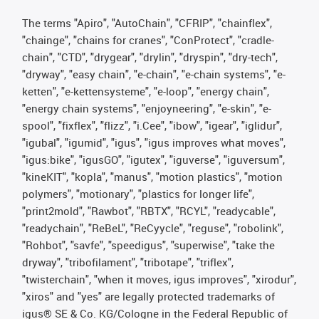
The terms "Apiro", "AutoChain", "CFRIP", "chainflex",
"chainge", "chains for cranes", "ConProtect", "cradle-
chain", "CTD", "drygear", "drylin", "dryspin", "dry-tech",
"dryway", "easy chain", "e-chain", "e-chain systems", "e-
ketten", "e-kettensysteme", "e-loop", "energy chain",
"energy chain systems", "enjoyneering", "e-skin", "e-
spool", "fixflex", "flizz", "i.Cee", "ibow", "igear", "iglidur",
"igubal", "igumid", "igus", "igus improves what moves",
"igus:bike", "igusGO", "igutex", "iguverse", "iguversum",
"kineKIT", "kopla", "manus", "motion plastics", "motion
polymers", "motionary", "plastics for longer life",
"print2mold", "Rawbot", "RBTX", "RCYL", "readycable",
"readychain", "ReBeL", "ReCyycle", "reguse", "robolink",
"Rohbot", "savfe", "speedigus", "superwise", "take the
dryway", "tribofilament", "tribotape", "triflex",
"twisterchain", "when it moves, igus improves", "xirodur",
"xiros" and "yes" are legally protected trademarks of
igus® SE & Co. KG/Cologne in the Federal Republic of