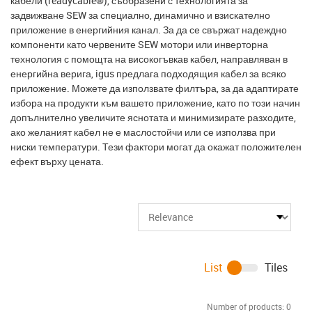
кабели (readycable®), съобразени с технологията за
задвижване SEW за специално, динамично и взискателно
приложение в енергийния канал. За да се свържат надеждно
компоненти като червените SEW мотори или инверторна
технология с помощта на високогъвкав кабел, направляван в
енергийна верига, igus предлага подходящия кабел за всяко
приложение. Можете да използвате филтъра, за да адаптирате
избора на продукти към вашето приложение, като по този начин
допълнително увеличите яснотата и минимизирате разходите,
ако желаният кабел не е маслостойчи или се използва при
ниски температури. Тези фактори могат да окажат положителен
ефект върху цената.
List
Tiles
Number of products:
0