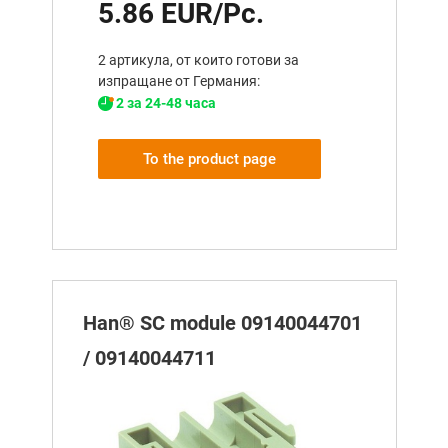
5.86 EUR/Pc.
2 артикула, от които готови за
изпращане от Германия:
2 за 24-48 часа
To the product page
Han® SC module 09140044701
/ 09140044711