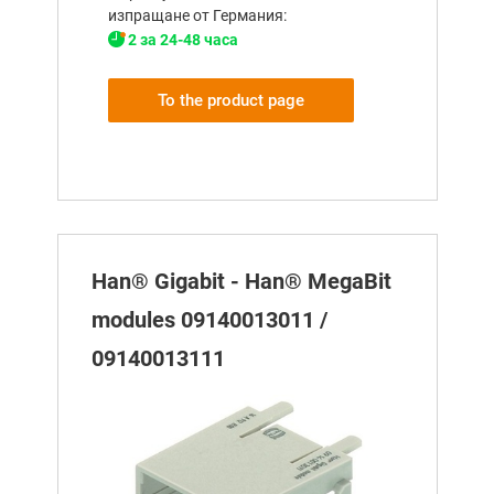
изпращане от Германия:
2 за 24-48 часа
To the product page
Han® Gigabit - Han® MegaBit
modules 09140013011 /
09140013111