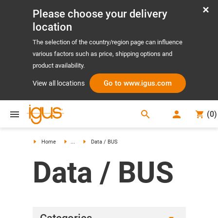
Please choose your delivery
location
The selection of the country/region page can influence
various factors such as price, shipping options and
product availability.
Go to www.igus.com
View all locations
search
(
0
)
search
Home
...
Data / BUS
Data / BUS