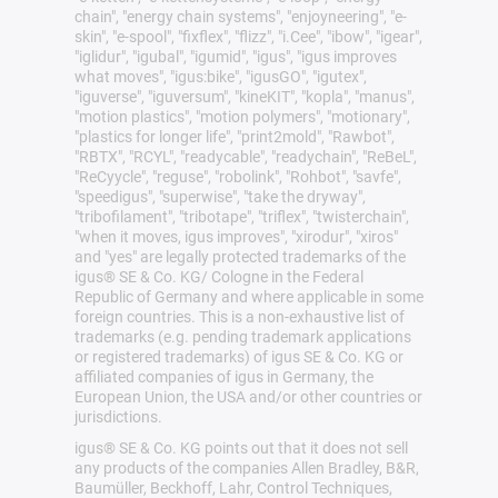
chain", "energy chain systems", "enjoyneering", "e-
skin", "e-spool", "fixflex", "flizz", "i.Cee", "ibow", "igear",
"iglidur", "igubal", "igumid", "igus", "igus improves
what moves", "igus:bike", "igusGO", "igutex",
"iguverse", "iguversum", "kineKIT", "kopla", "manus",
"motion plastics", "motion polymers", "motionary",
"plastics for longer life", "print2mold", "Rawbot",
"RBTX", "RCYL", "readycable", "readychain", "ReBeL",
"ReCyycle", "reguse", "robolink", "Rohbot", "savfe",
"speedigus", "superwise", "take the dryway",
"tribofilament", "tribotape", "triflex", "twisterchain",
"when it moves, igus improves", "xirodur", "xiros"
and "yes" are legally protected trademarks of the
igus® SE & Co. KG/ Cologne in the Federal
Republic of Germany and where applicable in some
foreign countries. This is a non-exhaustive list of
trademarks (e.g. pending trademark applications
or registered trademarks) of igus SE & Co. KG or
affiliated companies of igus in Germany, the
European Union, the USA and/or other countries or
jurisdictions.
igus® SE & Co. KG points out that it does not sell
any products of the companies Allen Bradley, B&R,
Baumüller, Beckhoff, Lahr, Control Techniques,