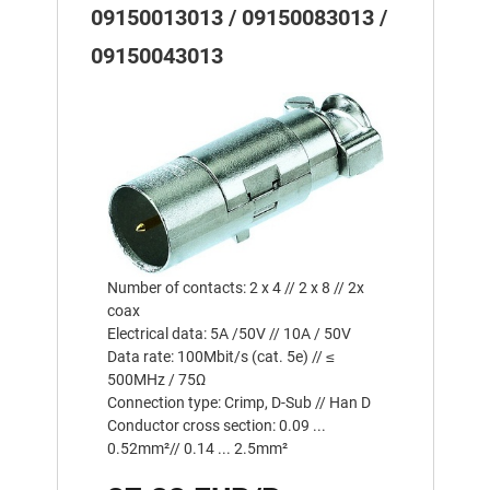
09150013013 / 09150083013 /
09150043013
Number of contacts: 2 x 4 // 2 x 8 // 2x
coax
Electrical data: 5A /50V // 10A / 50V
Data rate: 100Mbit/s (cat. 5e) // ≤
500MHz / 75Ω
Connection type: Crimp, D-Sub // Han D
Conductor cross section: 0.09 ...
0.52mm²// 0.14 ... 2.5mm²