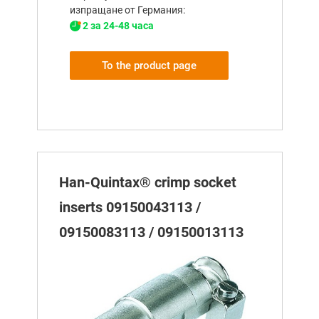
изпращане от Германия:
2 за 24-48 часа
To the product page
Han-Quintax® crimp socket
inserts 09150043113 /
09150083113 / 09150013113