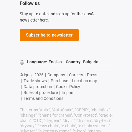
Follow us
Stay up to date and sign up for the igus®
newsletter here.
Subscribe to newsletter
Language:
English
|
Country:
Bulgaria
© igus,
2026
|
Company
|
Careers
|
Press
|
Trade shows
|
Purchase
|
Location map
|
Data protection
|
Cookie Policy
|
Rules of procedure
|
Imprint
|
Terms and Conditions
The terms "Apiro", "AutoChain", "CFRIP", "chainflex",
"chainge", "chains for cranes", "ConProtect", "cradle-
chain", "CTD", "drygear", "drylin", "dryspin", "dry-tech",
"dryway", "easy chain", "e-chain", "e-chain systems",
"e-ketten", "e-kettensysteme", "e-loop", "energy