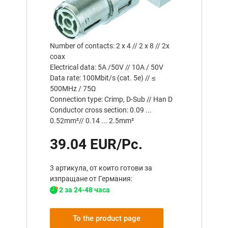
Number of contacts: 2 x 4 // 2 x 8 // 2x
coax
Electrical data: 5A /50V // 10A / 50V
Data rate: 100Mbit/s (cat. 5e) // ≤
500MHz / 75Ω
Connection type: Crimp, D-Sub // Han D
Conductor cross section: 0.09 ...
0.52mm²// 0.14 ... 2.5mm²
39.04 EUR/Pc.
3 артикула, от които готови за
изпращане от Германия:
2 за 24-48 часа
To the product page